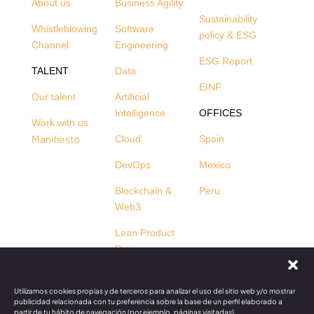
About us
Business Agility
Sustainability
Whistleblowing
Software
policy & ESG
Channel
Engineering
ESG Report
TALENT
Data
EINF
Our talent
Artificial
Intelligence
OFFICES
Work with us
Manifiesto
Cloud
Spain
DevOps
Mexico
Blockchain &
Peru
Web3
Lean Product
Design
Business Agility
Training
Utilizamos cookies propias y de terceros para analizar el uso del sitio web y/o mostrar
publicidad relacionada con tu preferencia sobre la base de un perfil elaborado a
partir de tu hábito de navegación (por ejemplo, páginas visitadas).