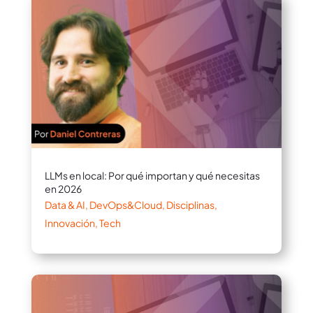
LLMs en local: Por qué importan y qué necesitas
en 2026
Data & AI
,
DevOps&Cloud
,
Disciplinas
,
Innovación
,
Tech