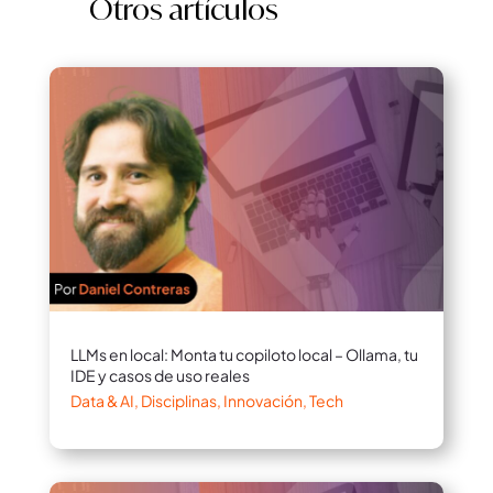
Otros artículos
LLMs en local: Monta tu copiloto local – Ollama, tu
IDE y casos de uso reales
Data & AI
,
Disciplinas
,
Innovación
,
Tech