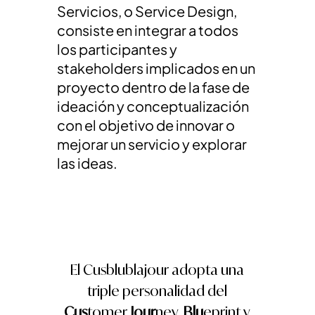
Servicios, o Service Design,
consiste en integrar a todos
los participantes y
stakeholders implicados en un
proyecto dentro de la fase de
ideación y conceptualización
con el objetivo de innovar o
mejorar un servicio y explorar
las ideas.
El Cusblublajour adopta una
triple personalidad del
Cus
tomer
Jour
ney,
Blu
eprint y