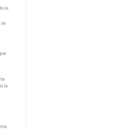
do lo
 se
 que
rte
s la
tros