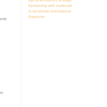
Kairós Announces Strategic
Partnership with Audensiel
to Accelerate International
Expansion
mente
io
s