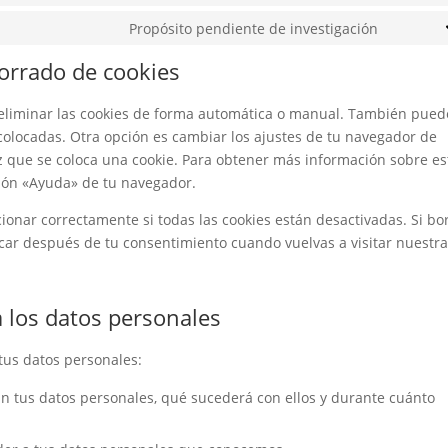
service
to
Propósito pendiente de investigación
google-
Consent
service
analytic
to
borrado de cookies
wordpre
service
varios
a eliminar las cookies de forma automática o manual. También pued
 colocadas. Otra opción es cambiar los ajustes de tu navegador de
z que se coloca una cookie. Para obtener más información sobre es
ción «Ayuda» de tu navegador.
nar correctamente si todas las cookies están desactivadas. Si bo
ocar después de tu consentimiento cuando vuelvas a visitar nuestr
a los datos personales
tus datos personales:
n tus datos personales, qué sucederá con ellos y durante cuánto