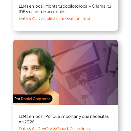
LLMs en local: Monta tu copiloto local – Ollama, tu
IDE y casos de uso reales
Data & AI
,
Disciplinas
,
Innovación
,
Tech
LLMs en local: Por qué importan y qué necesitas
en 2026
Data & AI
,
DevOps&Cloud
,
Disciplinas
,