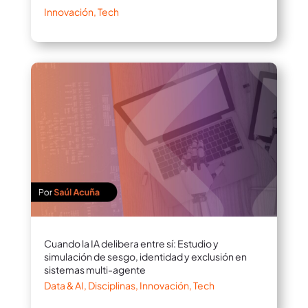
Innovación
,
Tech
Cuando la IA delibera entre sí: Estudio y
simulación de sesgo, identidad y exclusión en
sistemas multi-agente
Data & AI
,
Disciplinas
,
Innovación
,
Tech