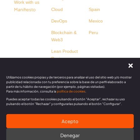
Work with us
Manifiesto
Cloud
Spain
DevOps
Mexico
Blockchain &
Peru
Web3
Lean Product
Design
Business Agility
Training
Utilizamos cookies propias y de terceros para analizar el uso del sitio web y/o mostrar
publicidad relacionada con tu preferencia sobre la base de un perfil elaborado a
partir de tu hábito de navegación (por ejemplo, páginas visitadas).
Para más información, consulta la
política de cookies
.
@ Kairós 2026
Puedes aceptar todas las cookies pulsando el botón "Aceptar", rechazar su uso
pulsando el botón "Rechazar" y configurarlas pulsando el botón "Configurar".
Quality Policy
I
Information Security Policy
I
Cookies
Acepto
Policy
I
Legal Notice
I
Privacy and Data Protection
Policy
I
Social Media Privacy Policy
Denegar