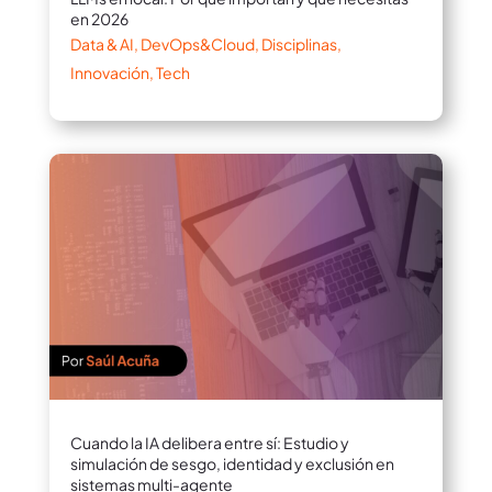
en 2026
Data & AI
,
DevOps&Cloud
,
Disciplinas
,
Innovación
,
Tech
Cuando la IA delibera entre sí: Estudio y
simulación de sesgo, identidad y exclusión en
sistemas multi-agente