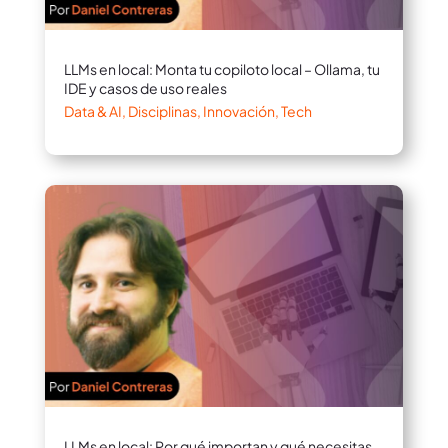
LLMs en local: Monta tu copiloto local – Ollama, tu
IDE y casos de uso reales
Data & AI
,
Disciplinas
,
Innovación
,
Tech
LLMs en local: Por qué importan y qué necesitas