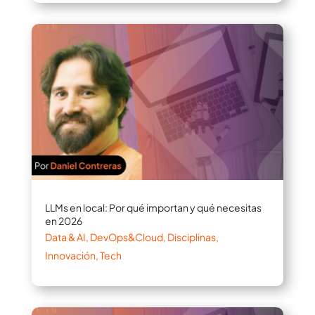
LLMs en local: Por qué importan y qué necesitas
en 2026
Data & AI
,
DevOps&Cloud
,
Disciplinas
,
Innovación
,
Tech