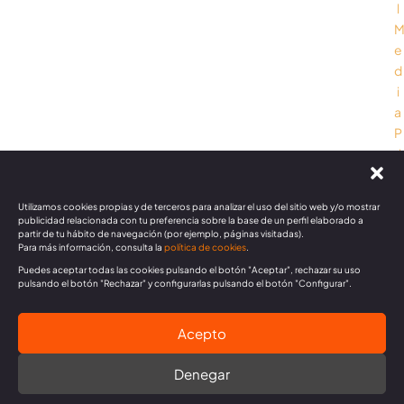
l
e
d
i
a
P
ri
v
a
Utilizamos cookies propias y de terceros para analizar el uso del sitio web y/o mostrar
c
publicidad relacionada con tu preferencia sobre la base de un perfil elaborado a
y
partir de tu hábito de navegación (por ejemplo, páginas visitadas).
Para más información, consulta la
política de cookies
.
P
Puedes aceptar todas las cookies pulsando el botón "Aceptar", rechazar su uso
o
pulsando el botón "Rechazar" y configurarlas pulsando el botón "Configurar".
li
c
Acepto
y
Denegar