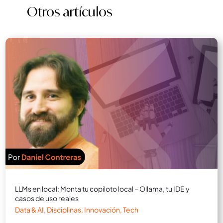
Otros artículos
LLMs en local: Monta tu copiloto local – Ollama, tu IDE y
casos de uso reales
Data & AI
,
Disciplinas
,
Innovación
,
Tech