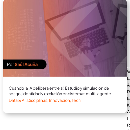
E
A
Cuando la IA delibera entre sí: Estudio y simulación de
R
sesgo, identidad y exclusión en sistemas multi-agente
E
Data & AI
,
Disciplinas
,
Innovación
,
Tech
K
A
I
R