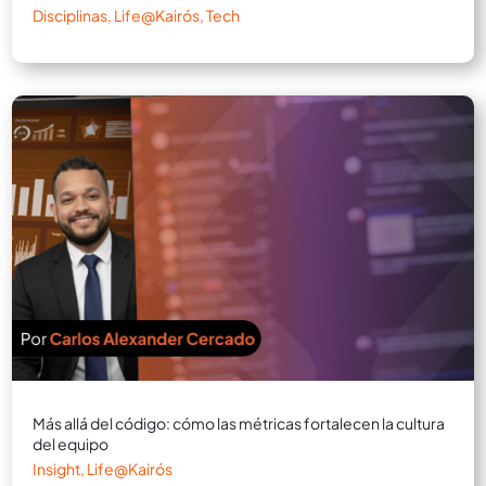
Disciplinas
,
Life@Kairós
,
Tech
Más allá del código: cómo las métricas fortalecen la cultura
del equipo
Insight
,
Life@Kairós