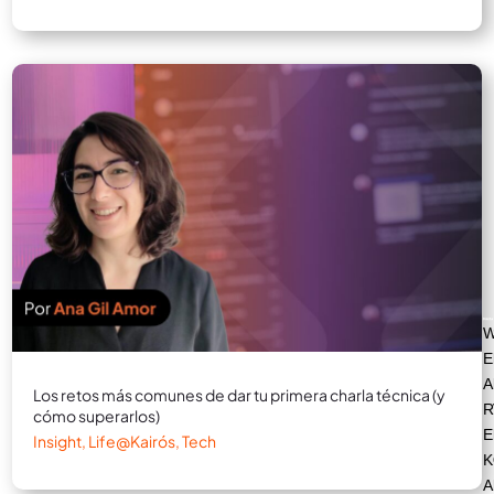
E
A
Los retos más comunes de dar tu primera charla técnica (y
R
cómo superarlos)
E
Insight
,
Life@Kairós
,
Tech
K
A