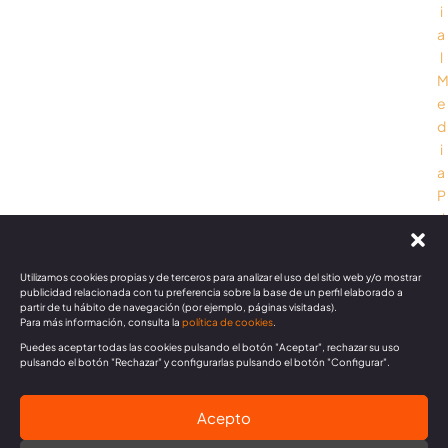
i
a
l
e
d
i
a
P
ri
v
a
Utilizamos cookies propias y de terceros para analizar el uso del sitio web y/o mostrar
c
publicidad relacionada con tu preferencia sobre la base de un perfil elaborado a
partir de tu hábito de navegación (por ejemplo, páginas visitadas).
y
Para más información, consulta la
política de cookies
.
P
Puedes aceptar todas las cookies pulsando el botón "Aceptar", rechazar su uso
o
pulsando el botón "Rechazar" y configurarlas pulsando el botón "Configurar".
li
c
Acepto
y