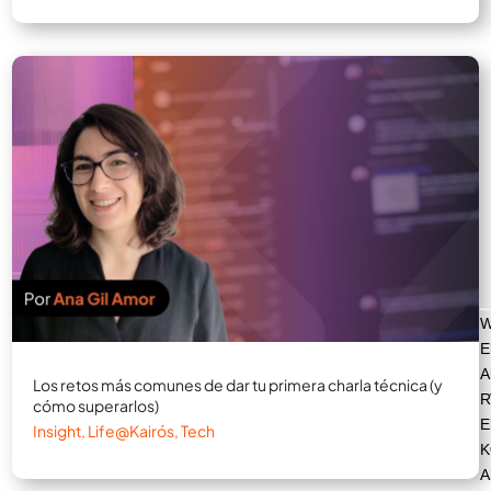
E
A
Los retos más comunes de dar tu primera charla técnica (y
R
cómo superarlos)
E
Insight
,
Life@Kairós
,
Tech
K
A