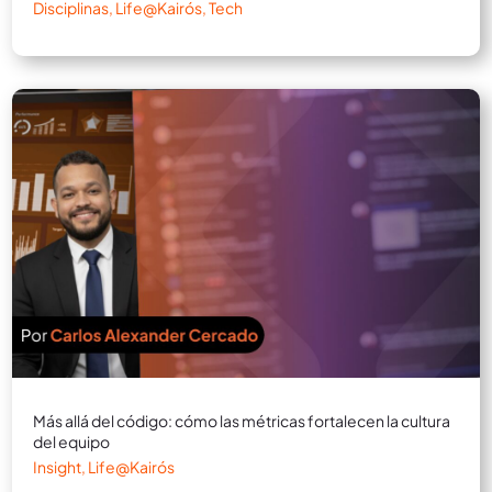
Disciplinas
,
Life@Kairós
,
Tech
Más allá del código: cómo las métricas fortalecen la cultura
del equipo
Insight
,
Life@Kairós